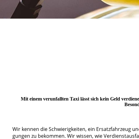
Mit einem verunfallten Taxi lässt sich kein Geld verd
Besond
Wir ken­nen die Schwie­rig­kei­ten, ein Ersatz­fahr­zeug un
gun­­gen zu be­kommen. Wir wis­sen, wie Ver­dienst­aus­fal