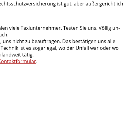
echts­schutz­­ver­­si­­che­­rung ist gut, aber au­­ßer­­ge­­richt­­lich
n viele Taxiunternehmer. Testen Sie uns. Völlig un­
fach:
uns nicht zu be­auf­tra­gen. Das be­stä­ti­gen uns alle
ech­nik ist es sogar egal, wo der Unfall war oder wo
land­weit tätig.
Kontaktformular
.