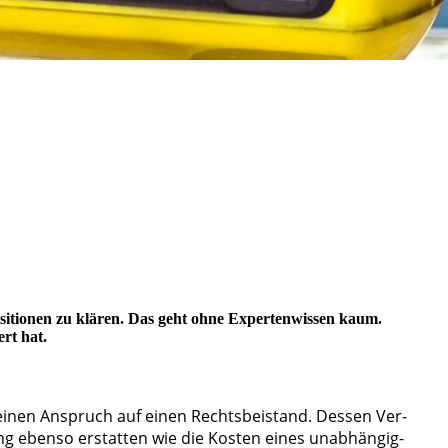
sitionen zu klären. Das geht ohne Expertenwissen kaum.
rt hat.
 hat ei­nen An­spruch auf ei­nen Rechts­­bei­stand. Des­sen Ver­
e­ben­so er­­stat­­ten wie die Kos­ten ei­nes un­­ab­­hän­g­i­g­