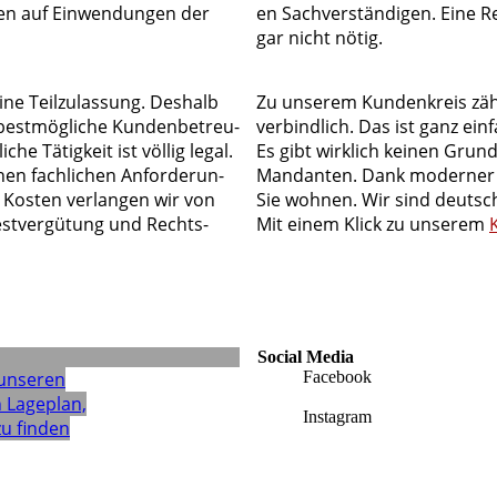
en auf Ein­wen­­dun­gen der
en Sach­­ver­­stän­­­di­­gen. Ei­ne R
gar nicht nötig.
i­ne Teil­zu­las­sung. Des­halb
Zu unserem Kundenkreis zähle
t­­mög­­li­­che Kun­­den­­be­­treu­­
ver­bind­lich. Das ist ganz ein
he Tä­tig­keit ist völ­­lig le­­gal.
Es gibt wirklich keinen Grund, 
n fach­­li­­chen An­­for­­de­­run­­
Man­dan­ten. Dank moderner T
­den Kos­ten ver­lan­gen wir von
Sie wohnen. Wir sind deut­sch
, Rest­ver­gü­tung und Rechts­
Mit einem Klick zu unserem
Social Media
 unseren
Facebook
 La­ge­plan,
Instagram
u finden