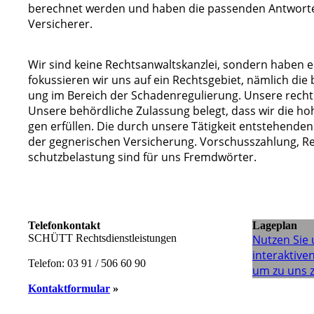
be­rech­net wer­den und ha­ben die pas­sen­den Ant­wor­t
Ver­­si­che­rer.
Wir sind kei­ne Rechts­­­an­­walts­­kanz­­lei, son­dern ha­ben e
fo­­­kus­­sie­­ren wir uns auf ein Rechts­ge­biet, näm­lich die bes
ung im Be­reich der Scha­­­den­­re­­gu­­lie­rung. Un­sere recht­li­c
Un­se­re be­­hörd­­li­­che Zu­­las­­sung be­legt, dass wir die ho­he
gen er­fül­len. Die durch un­ser­e Tä­­­ti­g­­keit ent­­ste­h­en­
der geg­ne­­ri­­schen Ver­si­che­rung. Vor­­schuss­­zah­­­lung
schutz­be­las­tung sind für uns Fremdwörter.
Telefonkontakt
Lageplan
SCHÜTT Rechtsdienstleistungen
Nutzen Sie
interaktiven
Telefon: 03 91 / 506 60 90
um zu uns z
Kontaktformular
»