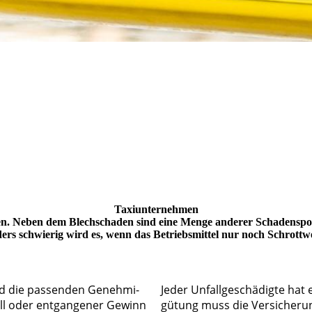
Taxiunternehmen
ienen. Neben dem Blechschaden sind eine Menge anderer Schadenspo
ers schwierig wird es, wenn das Betriebsmittel nur noch Schrottwe
d die pas­sen­den Ge­neh­mi­­
Je­der Un­­fall­­ge­­schä­­dig­­te
l oder ent­gan­ge­ner Ge­­winn
gü­tung muss die Ver­si­che­rung 